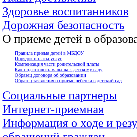
Здоровье воспитанников
Дорожная безопасность
О приеме детей в образо
Правила приема детей в МБДОУ
Порядок оплаты услуг
Компенсация части родительской платы
Как подготовить малыша к детскому саду
Образец договора об образовании
Образец заявления о приеме ребенка в детский сад
Социальные партнеры
Интернет-приемная
Информация о ходе и резу
обращений граждан