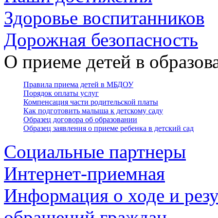
Здоровье воспитанников
Дорожная безопасность
О приеме детей в образо
Правила приема детей в МБДОУ
Порядок оплаты услуг
Компенсация части родительской платы
Как подготовить малыша к детскому саду
Образец договора об образовании
Образец заявления о приеме ребенка в детский сад
Социальные партнеры
Интернет-приемная
Информация о ходе и резу
обращений граждан