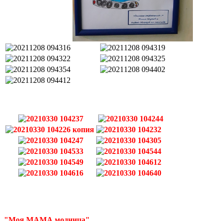
"Моя МАМА модница"