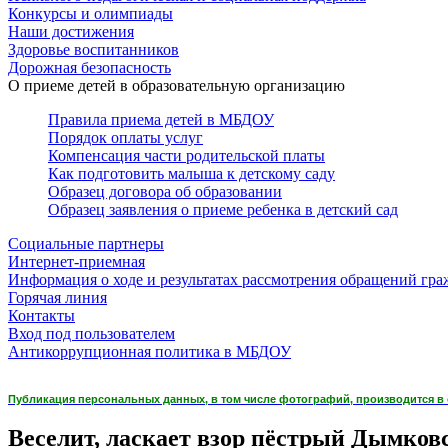
Конкурсы и олимпиады
Наши достижения
Здоровье воспитанников
Дорожная безопасность
О приеме детей в образовательную организацию
Правила приема детей в МБДОУ
Порядок оплаты услуг
Компенсация части родительской платы
Как подготовить малыша к детскому саду
Образец договора об образовании
Образец заявления о приеме ребенка в детский сад
Социальные партнеры
Интернет-приемная
Информация о ходе и результатах рассмотрения обращений гра
Горячая линия
Контакты
Вход под пользователем
Антикоррупционная политика в МБДОУ
Публикация персональных данных, в том числе фотографий, производится в с
Веселит, ласкает взор пёстрый Дымков