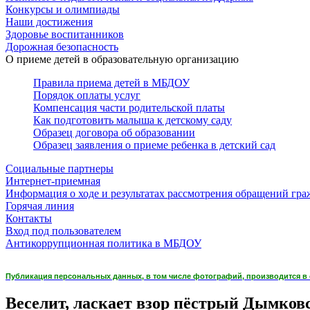
Конкурсы и олимпиады
Наши достижения
Здоровье воспитанников
Дорожная безопасность
О приеме детей в образовательную организацию
Правила приема детей в МБДОУ
Порядок оплаты услуг
Компенсация части родительской платы
Как подготовить малыша к детскому саду
Образец договора об образовании
Образец заявления о приеме ребенка в детский сад
Социальные партнеры
Интернет-приемная
Информация о ходе и результатах рассмотрения обращений гра
Горячая линия
Контакты
Вход под пользователем
Антикоррупционная политика в МБДОУ
Публикация персональных данных, в том числе фотографий, производится в с
Веселит, ласкает взор пёстрый Дымков